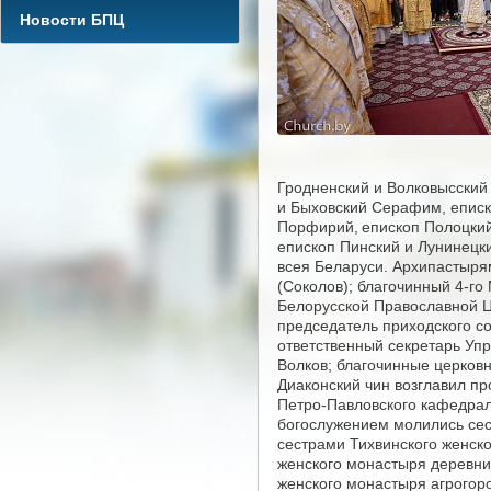
Новости БПЦ
Гродненский и Волковысский
и Быховский Серафим, еписк
Порфирий, епископ Полоцкий
епископ Пинский и Лунинецки
всея Беларуси. Архипастыря
(Соколов); благочинный 4-го
Белорусской Православной Ц
председатель приходского с
ответственный секретарь Уп
Волков; благочинные церковн
Диаконский чин возглавил п
Петро-Павловского кафедрал
богослужением молились сес
сестрами Тихвинского женско
женского монастыря деревни
женского монастыря агрогор