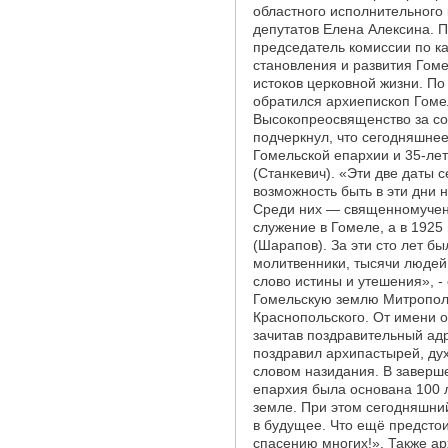
областного исполнительного 
депутатов Елена Алексина. 
председатель комиссии по ка
становления и развития Гоме
истоков церковной жизни. П
обратился архиепископ Гоме
Высокопреосвященство за со
подчеркнул, что сегодняшне
Гомельской епархии и 35-ле
(Станкевич). «Эти две даты 
возможность быть в эти дни
Среди них — священномучени
служение в Гомеле, а в 1925
(Шарапов). За эти сто лет б
молитвенники, тысячи людей
слово истины и утешения», -
Гомельскую землю Митропол
Краснопольского. От имени 
зачитав поздравительный ад
поздравил архипастырей, дух
словом назидания. В заверш
епархия была основана 100 л
земле. При этом сегодняшний
в будущее. Что ещё предстои
спасению многих!». Также а