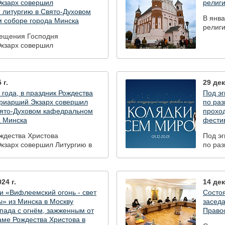
ода Минска
кзарх совершил
религи
 литургию в Свято-Духовом
В янва
 соборе города Минска
религи
рещения Господня
кзарх совершил
 литургию в Свято-Духовом
 соборе города Минска
 г.
29 дек
 года, в праздник Рождества
Под э
триарший Экзарх совершил
по раз
вято-Духовом кафедральном
прохо
а Минска
фести
ждества Христова
Под э
кзарх совершил Литургию в
по раз
м кафедральном соборе
прохо
а
фести
24 г.
14 дек
и «Вифлеемский огонь - свет
Состоя
» из Минска в Москву
засед
пада с огнём, зажженным от
Право
аме Рождества Христова в