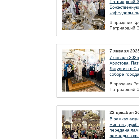
(Боткина) гор
Патриарший Э
Божественную
кафедральном
В праздник К
Патриарший Э
Божественную
кафедральном
7 января 2025
7 января 2025
Христова, Па
Литургию в С
соборе город
В праздник Ро
Патриарший Э
Свято-Духово
города Минск
22 декабря 20
В рамках акци
мира и дружбы
передана лам
лампады в хр