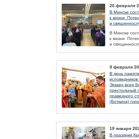
20 февраля 2
В Минске сост
к жизни. Поте
и священносл
В Минске сост
к жизни. Поте
и священносл
9 февраля 202
В день памят
исповедников
Экзарх всея Б
престольный п
праведного ст
(Боткина) гор
В день памят
исповедников
Экзарх всея Б
престольный п
19 января 202
праведного ст
В праздник К