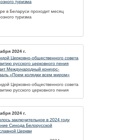
озного туризма
ре в Беларуси проходит месяц
озного туризма
абря 2024 г.
гидой Церковно-общественного совета
витию русского церковного пения
дит Международный конкурс-
валь «Поем колядки всем миром»
гидой Церковно-общественного совета
витию русского церковного пения
дит Международный конкурс-
валь «Поем колядки всем миром»
абря 2024 г.
лось заключительное в 2024 году
ание Синода Белорусской
славной Церкви