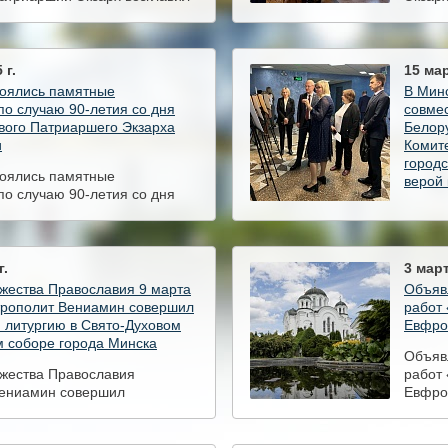
праздник в одноименном
храме
 Витебска
город
 г.
15 мар
тоялись памятные
В Мин
о случаю 90-летия со дня
совмес
вого Патриаршего Экзарха
Белор
и
Комит
городс
тоялись памятные
верой
о случаю 90-летия со дня
вого Патриаршего Экзарха
В Мин
и
совмес
Белор
Комит
г.
3 март
городс
жества Православия 9 марта
Объявл
верой
трополит Вениамин совершил
работ 
 литургию в Свято-Духовом
Евфро
 соборе города Минска
Объявл
жества Православия
работ 
ениамин совершил
Евфро
 литургию в Свято-Духовом
 соборе города Минска