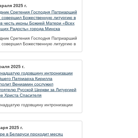
раля 2025 г.
здник Сретения Господня Патриарший
х совершил Божественную литургию в
в честь иконы Божией Матери «Всех
ящих Радость» города Минска
здник Сретения Господня Патриарший
х совершил Божественную литургию в
в честь иконы Божией Матери «Всех
ящих Радость» города Минска
аля 2025 г.
тнадцатую годовщину интронизации
йшего Патриарха Кирилла
полит Вениамин сослужил
оятелю Русской Церкви за Литургией
ме Христа Спасителя
тнадцатую годовщину интронизации
йшего Патриарха Кирилла
полит Вениамин сослужил
оятелю Русской Церкви за Литургией
ме Христа Спасителя
аря 2025 г.
ре в Беларуси проходит месяц