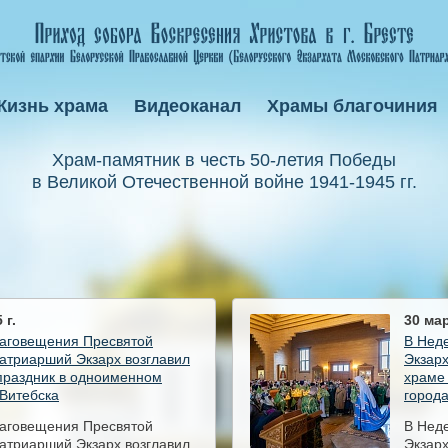
Жизнь храма
Видеоканал
Храмы благочиния
Xрам-памятник в честь 50-летия Победы
в Великой Отечественной войне 1941-1945 гг.
 г.
30 мар
лаговещения Пресвятой
В Нед
атриарший Экзарх возглавил
Экзарх
праздник в одноименном
храме
 Витебска
город
лаговещения Пресвятой
В Нед
атриарший Экзарх возглавил
Экзарх