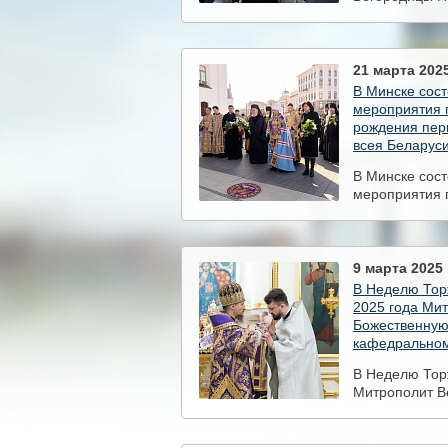
престольный 
храме города
21 марта 2025
В Минске сос
мероприятия п
рождения пер
всея Беларус
В Минске сос
мероприятия п
рождения пер
всея Беларус
9 марта 2025 
В Неделю Тор
2025 года Ми
Божественную
кафедральном
В Неделю Тор
Митрополит В
Божественную
кафедральном