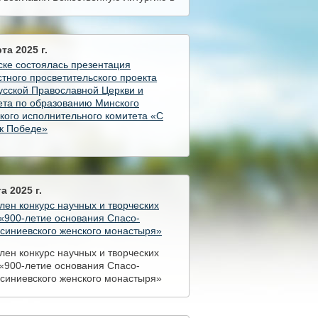
 преподобного Паисия Святогорца
а Слуцка
та 2025 г.
ске состоялась презентация
тного просветительского проекта
усской Православной Церкви и
ета по образованию Минского
кого исполнительного комитета «С
 к Победе»
ске состоялась презентация
тного просветительского проекта
усской Православной Церкви и
ета по образованию Минского
а 2025 г.
кого исполнительного комитета «С
ен конкурс научных и творческих
 к Победе»
«900-летие основания Спасо-
синиевского женского монастыря»
ен конкурс научных и творческих
«900-летие основания Спасо-
синиевского женского монастыря»