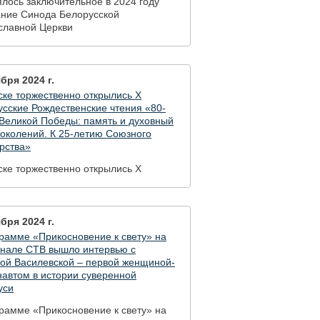
лось заключительное в 2024 году
ание Синода Белорусской
славной Церкви
бря 2024 г.
ке торжественно открылись X
сские Рождественские чтения «80-
 Великой Победы: память и духовный
околений. К 25-летию Союзного
рства»
ке торжественно открылись X
сские Рождественские чтения «80-
 Великой Победы: память и духовный
околений. К 25-летию Союзного
рства»
бря 2024 г.
рамме «Прикосновение к свету» на
анале СТВ вышло интервью с
ой Василевской – первой женщиной-
навтом в истории суверенной
уси
рамме «Прикосновение к свету» на