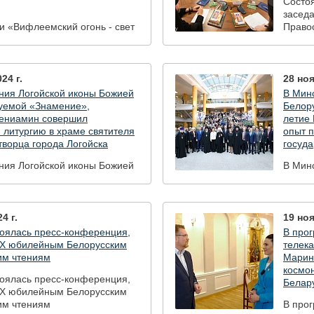
Состоя
засед
и «Вифлеемский огонь - свет
Право
» из Минска в Москву
пада с огнём, зажженным от
аме Рождества Христова в
24 г.
28 ноя
ания Логойской иконы Божией
В Минс
уемой «Знамение»,
Белору
ениамин совершил
летие
 литургию в храме святителя
опыт п
творца города Логойска
госуда
ания Логойской иконы Божией
В Минс
уемой «Знамение»,
Белору
ениамин совершил
летие
 литургию в храме святителя
опыт п
творца города Логойска
госуда
4 г.
19 ноя
тоялась пресс-конференция,
В прог
Х юбилейным Белорусским
телек
им чтениям
Марин
космо
тоялась пресс-конференция,
Белар
Х юбилейным Белорусским
им чтениям
В прог