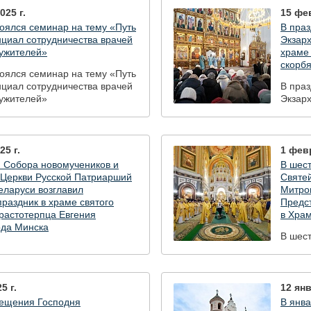
025 г.
15 фев
оялся семинар на тему «Путь
В пра
нциал сотрудничества врачей
Экзар
ужителей»
храме 
скорб
оялся семинар на тему «Путь
нциал сотрудничества врачей
В пра
ужителей»
Экзар
храме 
скорб
5 г.
1 февр
и Собора новомучеников и
В шес
 Церкви Русской Патриарший
Святе
еларуси возглавил
Митро
раздник в храме святого
Предст
растотерпца Евгения
в Хра
ода Минска
В шес
и Собора новомучеников и
Святе
 Церкви Русской Патриарший
Митро
еларуси возглавил
Предст
раздник в храме святого
в Хра
5 г.
12 янв
растотерпца Евгения
рещения Господня
В янва