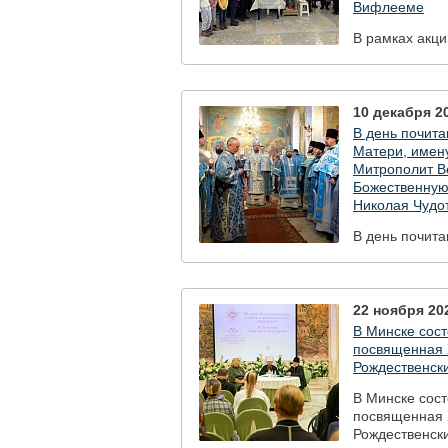
Вифлееме
В рамках акци
мира и дружбы
передана лам
лампады в хр
Вифлееме
10 декабря 20
В день почит
Матери, имен
Митрополит В
Божественную
Николая Чудо
В день почит
Матери, имен
Митрополит В
Божественную
Николая Чудо
22 ноября 202
В Минске сос
посвященная 
Рождественск
В Минске сос
посвященная 
Рождественск