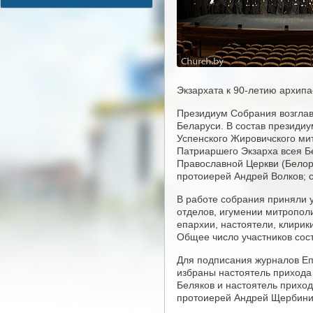
Экзархата к 90-летию архипа
Президиум Собрания возглав
Беларуси. В состав президи
Успенского Жировичского ми
Патриаршего Экзарха всея Б
Православной Церкви (Белор
протоиерей Андрей Волков; 
В работе собрания приняли 
отделов, игумении митропол
епархии, настоятели, клирик
Общее число участников сост
Для подписания журналов Еп
избраны настоятель прихода
Беляков и настоятель прихо
протоиерей Андрей Щербини