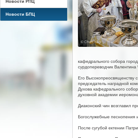
Новости РПЦ
Новости БПЦ
кафедрального собора город
сурдопереводчик Валентина 
Его Высокопреосвященству с
председатель наградной коми
Духова кафедрального собор
духовной академии иеромона
Диаконский чин возглавил п
Богослужебные песнопения и
После сугубой ектении Патр