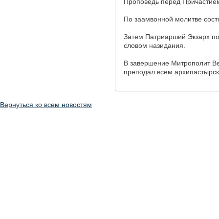
Проповедь перед Причастием
По заамвонной молитве сост
Затем Патриарший Экзарх по
словом назидания.
В завершение Митрополит Ве
преподал всем архипастырск
Вернуться ко всем новостям