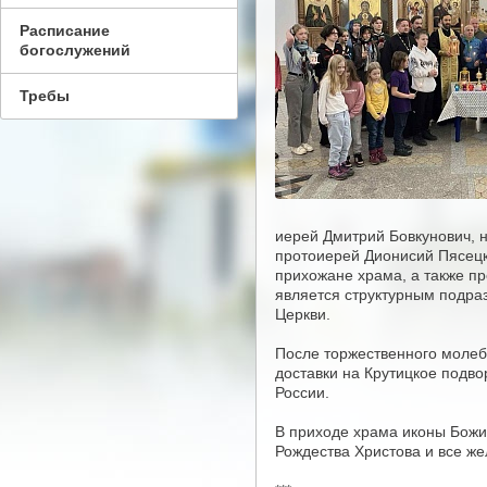
Расписание
богослужений
Требы
иерей Дмитрий Бовкунович,
протоиерей Дионисий Пясецк
прихожане храма, а также пр
является структурным подра
Церкви.
После торжественного моле
доставки на Крутицкое подво
России.
В приходе храма иконы Божи
Рождества Христова и все ж