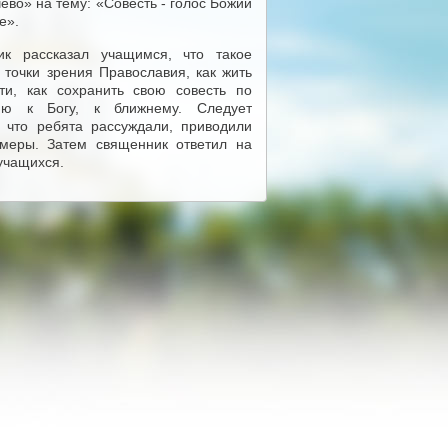
ево» на тему: «Совесть - голос Божий
ке».
ик рассказал учащимся, что такое
с точки зрения Православия, как жить
ти, как сохранить свою совесть по
ию к Богу, к ближнему. Следует
, что ребята рассуждали, приводили
меры. Затем священник ответил на
учащихся.