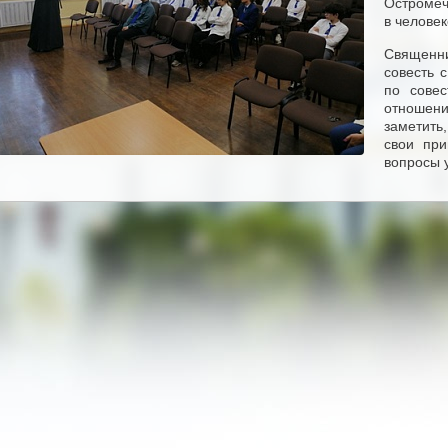
Остромеч
в челове
Священн
совесть 
по совес
отношен
заметить
свои при
вопросы 