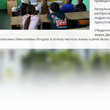
проведён
Актуальна
распрост
подраста
присутст
Убедител
иерея Ди
алентины Николаевны Кочурко в пользу чистоты языка и речи были