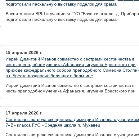
подготовили пасхальную выставку поделок для храма
Воспитанники ВРШ и учащиеся ГУО "Базовая школа д. Приборо
подготовили пасхальную выставку поделок для храма
19 апреля 2026 г.
Иерей Димитрий Иванов совместно с сестрами сестричества в
честь преподобномученика Афанасия, игумена Брестского при
приходе кафедрального собора преподобного Симеона Столпн
в г. Бресте поздравил болящих в больнице
Иерей Димитрий Иванов совместно с сестрами сестричества в
честь преподобномученика Афанасия, игумена Брестского при
приходе кафедрального собора преподобного Симеона Столпн
в г. Бресте поздравил болящих в больнице
17 апреля 2026 г.
Состоялась встреча священника Димитрия Иванова с учащимис
7«В» класса ГУО «Средняя школа п. Мухавец
Состоялась встреча священника Димитрия Иванова с учащимис