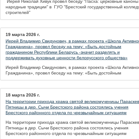
Иерей Николай Хивук провел беседу "Пасха: церковные каноны
народные традиции" в ГУО "Брестский государственный коллед
строителей"
19 марта 2026 г.
Иерей Владимир Свидунович, в рамках проекта «Школа Активно
Гражданина», провел беседу на тему: «Быть достойным
гражданином Республики Беларусь -значит разделять и
поддерживать духовные ценности белорусского общества»
Иерей Владимир Свидунович, в рамках проекта «Школа Активно
Гражданина», провел беседу на тему: «Быть достойным
гражданином Республики Беларусь -значит разделять и
поддерживать духовные ценности белорусского общества»
18 марта 2026 г.
На территории прихода храма святой великомученицы Параске
Пятницы в дер. Сычи Брестского района состоялись учения
Брестского районного отдела по чрезвычайным ситуациям
На территории прихода храма святой великомученицы Параске
Пятницы в дер. Сычи Брестского района состоялись учения
Брестского районного отдела по чрезвычайным ситуациям