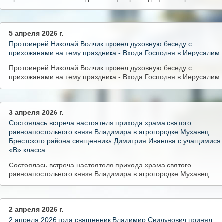
«Томашовка» о празднике Благовещения Пресвятой Богородиц
5 апреля 2026 г.
Протоиерей Николай Волчик провел духовную беседу с
прихожанами на тему праздника - Входа Господня в Иерусалим
Протоиерей Николай Волчик провел духовную беседу с
прихожанами на тему праздника - Входа Господня в Иерусалим
3 апреля 2026 г.
Состоялась встреча настоятеля прихода храма святого
равноапостольного князя Владимира в агрогородке Мухавец
Брестского района священника Димитрия Иванова с учащимися
«В» класса
Состоялась встреча настоятеля прихода храма святого
равноапостольного князя Владимира в агрогородке Мухавец
Брестского района священника Димитрия Иванова с учащимися
«В» класса
2 апреля 2026 г.
2 апреля 2026 года священник Владимир Свидунович принял