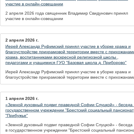
участие в онлайн-совещании
2 апреля 2026 года священник Владимир Свидунович принял
участие в онлайн-совещании
2 апреля 2026 г.
Иерей Александр Руфимский принял участие в уборке храма и
благоустройстве прихрамовой территории вместе с прихожанам
храма, воспитанниками воскресной религиозной школы ,
педагогами и учащимися ГУО "Базовая школа д. Приборово"
Иерей Александр Руфимский принял участие в уборке храма и
благоустройстве прихрамовой территории вместе с прихожанам
храма, воспитанниками воскресной религиозной школы ,
педагогами и учащимися ГУО "Базовая школа д. Приборово"
1 апреля 2026 г.
«Земной духовный подвиг праведной Софии Слуцкой» - беседа 
государственном учреждении "Брестский социальный пансионат
"Прибужье"
«Земной духовный подвиг праведной Софии Слуцкой» - беседа
в государственном учреждении "Брестский социальный пансион