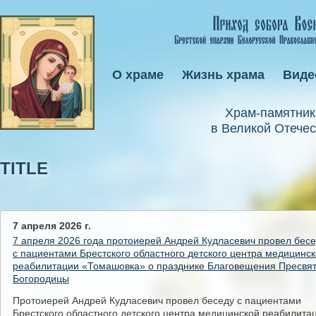
О храме
Жизнь храма
Виде
Xрам-памятник
в Великой Отечес
TITLE
7 апреля 2026 г.
7 апреля 2026 года протоиерей Андрей Кудласевич провел бес
с пациентами Брестского областного детского центра медицинс
реабилитации «Томашовка» о празднике Благовещения Пресвя
Богородицы
Протоиерей Андрей Кудласевич провел беседу с пациентами
Брестского областного детского центра медицинской реабилита