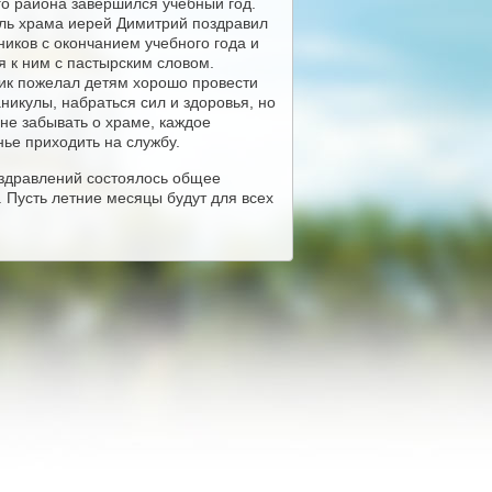
го района завершился учебный год.
ль храма иерей Димитрий поздравил
ников с окончанием учебного года и
я к ним с пастырским словом.
к пожелал детям хорошо провести
никулы, набраться сил и здоровья, но
 не забывать о храме, каждое
нье приходить на службу.
здравлений состоялось общее
. Пусть летние месяцы будут для всех