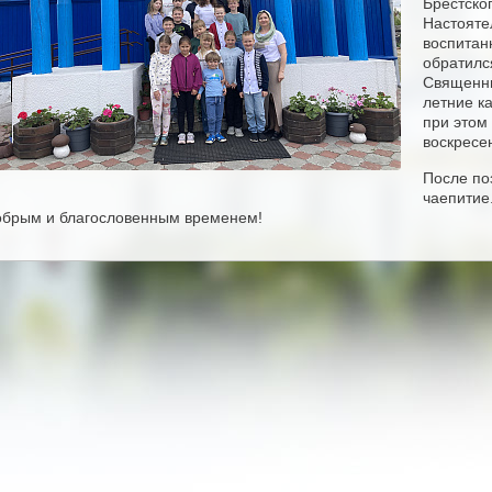
Брестско
Настояте
воспитан
обратилс
Священни
летние ка
при этом
воскресе
После по
чаепитие
обрым и благословенным временем!