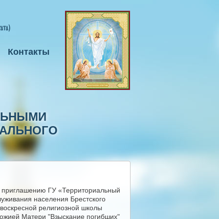
Контакты
АЛЬНЫМИ
ИАЛЬНОГО
о приглашению ГУ «Территориальный
луживания населения Брестского
 воскресной религиозной школы
ожией Матери "Взыскание погибших"