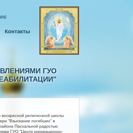
Контакты
АВЛЕНИЯМИ ГУО
ЕАБИЛИТАЦИИ"
и воскресной религиозной школы
ери "Взыскание погибших" в
 района Пасхальной радостью
лями ГУО "Центр коррекционно-