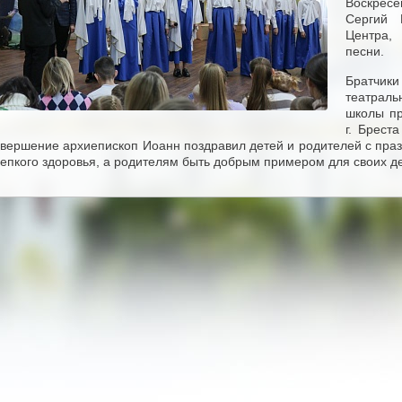
Воскресе
Сергий 
Центра, 
песни.
Братчики
театрал
школы пр
г. Брест
авершение архиепископ Иоанн поздравил детей и родителей с пра
репкого здоровья, а родителям быть добрым примером для своих д