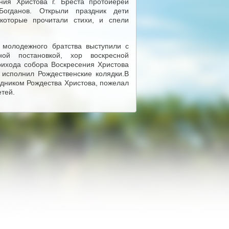
ния Христова г. Бреста протоиерей
Богданов. Открыли праздник дети
которые прочитали стихи, и спели
 молодежного братства выступили с
ьной постановкой, хор воскресной
ихода собора Воскресения Христова
а исполнил Рождественские колядки.В
здником Рождества Христова, пожелал
етей.