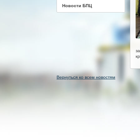
Новости БПЦ
з
к
Вернуться ко всем новостям