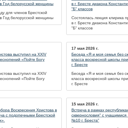
в Год белорусской женщины
в г. Бресте диакона Констант
"Б" классов
ду для членов Брестской
 в Год белорусской женщины
Состоялась лекция клирика п
в г. Бресте диакона Констант
"Б" классов
17 мая 2026 г.
истова выступил на XXIV
Беседа «Я и моя семья без с
еснопений «Пойте Богу
класса воскресной школы при
г. Бресте
истова выступил на XXIV
Беседа «Я и моя семья без с
еснопений «Пойте Богу
класса воскресной школы при
г. Бресте
15 мая 2026 г.
обора Воскресения Христова в
Встреча в рамках республика
реча с подопечными Брестской
сквернословия" с учащимися 
х».
№10 г. Бреста"