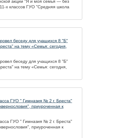
нской акции "Я и моя семья — без
11-х классов ГУО "Средняя школа
ровел беседу для учащихся 8 "Б"
реста" на тему «Семья: сегодня,
ровел беседу для учащихся 8 "Б"
реста" на тему «Семья: сегодня,
асса ГУО " Гимназия № 2 г. Бреста"
сквернословия", приуроченная к
асса ГУО " Гимназия № 2 г. Бреста"
сквернословия", приуроченная к