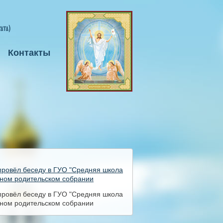
Контакты
провёл беседу в ГУО "Средняя школа
ьном родительском собрании
провёл беседу в ГУО "Средняя школа
ьном родительском собрании