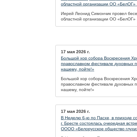
областной организации ОО «БелОГ» 
Иерей Леонид Симончик провел бесе
областной организации ОО «БелОГ»
17 мая 2026 г.
Большой хор собора Воскресения Хр
православном фестивале духовных п
нашему, пойте!»
Большой хор собора Воскресения Хр
православном фестивале духовных п
нашему, пойте!»
17 мая 2026 г.
В Неделю 6-ю по Пасхе, в приходе с
г. Бресте состоялась очередная вст
ОООО «Белорусское общество глухи