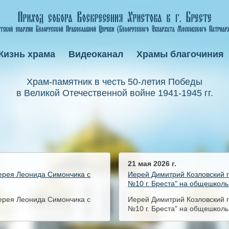
Жизнь храма
Видеоканал
Храмы благочиния
Xрам-памятник в честь 50-летия Победы
в Великой Отечественной войне 1941-1945 гг.
21 мая 2026 г.
иерея Леонида Симончика с
Иерей Димитрий Козловский 
№10 г. Бреста" на общешкол
иерея Леонида Симончика с
Иерей Димитрий Козловский 
№10 г. Бреста" на общешкол