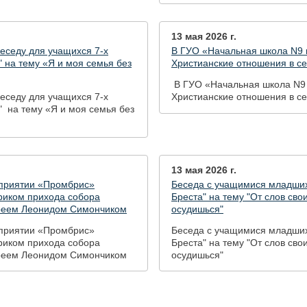
13 мая 2026 г.
еседу для учащихся 7-х
В ГУО «Начальная школа N9 г
" на тему «Я и моя семья без
Христианские отношения в се
В ГУО «Начальная школа N9 
еседу для учащихся 7-х
Христианские отношения в се
" на тему «Я и моя семья без
13 мая 2026 г.
дприятии «Промбрис»
Беседа с учащимися младших
ириком прихода собора
Бреста" на тему "От слов сво
иереем Леонидом Симончиком
осудишься"
дприятии «Промбрис»
Беседа с учащимися младших
ириком прихода собора
Бреста" на тему "От слов сво
иереем Леонидом Симончиком
осудишься"