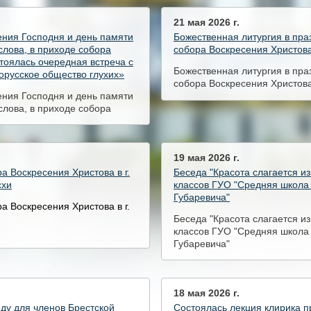
21 мая 2026 г.
ения Господня и день памяти
Божественная литургия в пра
слова, в приходе собора
собора Воскресения Христова 
стоялась очередная встреча с
Божественная литургия в пра
русское общество глухих»
собора Воскресения Христова 
ения Господня и день памяти
слова, в приходе собора
стоялась очередная встреча с
русское общество глухих»
19 мая 2026 г.
а Воскресения Христова в г.
Беседа "Красота слагается и
схи
классов ГУО "Средняя школа 
Губаревича"
а Воскресения Христова в г.
Беседа "Красота слагается и
классов ГУО "Средняя школа 
Губаревича"
18 мая 2026 г.
ду для членов Брестской
Состоялась лекция клирика п