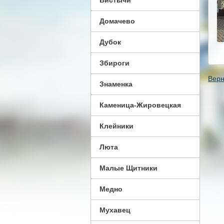
Вистычи
Домачево
Дубок
Збироги
Верн
Знаменка
Каменица-Жировецкая
Клейники
Люта
Малые Щитники
Медно
Мухавец