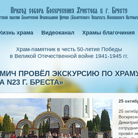
Жизнь храма
Видеоканал
Храмы благочиния
Xрам-памятник в честь 50-летия Победы
в Великой Отечественной войне 1941-1945 гг.
МИЧ ПРОВЁЛ ЭКСКУРСИЮ ПО ХРАМУ
 N23 Г. БРЕСТА»
25 октябр
25 октяб
Воскресен
Димитрий
сотрудни
провёл э