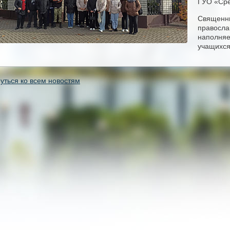
ГУО «Сре
Священни
православ
наполняе
учащихся
уться ко всем новостям