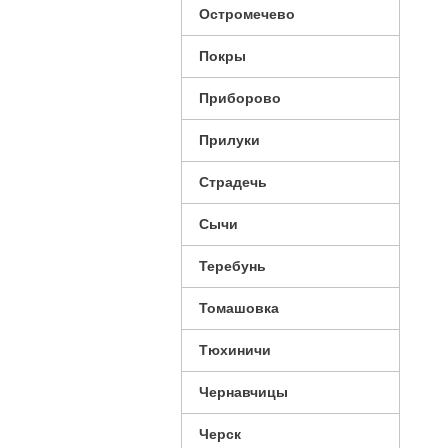
Остромечево
Покры
Приборово
Прилуки
Страдечь
Сычи
Теребунь
Томашовка
Тюхиничи
Чернавчицы
Черск