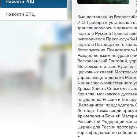
Новости РПЦ
Новости БПЦ
был доставлен из Всероссий
И.Э. Грабаря и установлен в
транслировалось в прямом э
портале Русской Православн
руководителя Пресс-службы 
портале Патриархия.ru тран
богослужения Предстоятель 
Рождественским поздравлени
Воскресенский Григорий, уп
Московского и всея Руси по 
церковных связей Московско
управляющего делами Моско
Финансово-хозяйственного у
Храма Христа Спасителя; ар
Кирилла; московское духовен
государства России и Белару
Шапошников; председатель С
Легойда. Также среди прису
Архиепархии Божией Матери 
Российской Федерации монсе
Церкви для России протоарх
хор кафедрального соборного