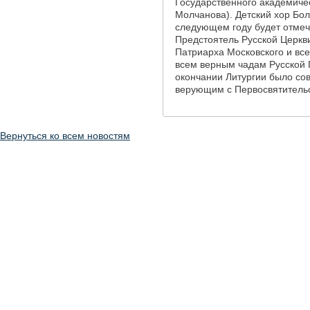
Государственного академиче
Молчанова). Детский хор Бол
следующем году будет отмеч
Предстоятель Русской Церкв
Патриарха Московского и вс
всем верным чадам Русской 
окончании Литургии было со
верующим с Первосвятительс
Вернуться ко всем новостям