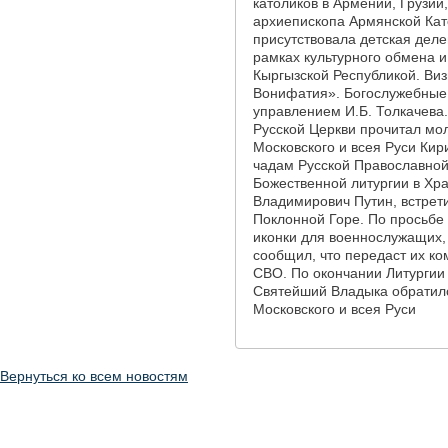
католиков в Армении, Грузии
архиепископа Армянской Кат
присутствовала детская деле
рамках культурного обмена 
Кыргызской Республикой. Ви
Вонифатия». Богослужебные
управлением И.Б. Толкачева
Русской Церкви прочитал мо
Московского и всея Руси Ки
чадам Русской Православной
Божественной литургии в Хр
Владимирович Путин, встрет
Поклонной Горе. По просьбе
иконки для военнослужащих,
сообщил, что передаст их к
СВО. По окончании Литургии
Святейший Владыка обратилс
Московского и всея Руси
Вернуться ко всем новостям