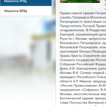
Новости РПЦ
Новости БПЦ
Православной Церкви Патриа
службы Патриарха Московског
Патриархия.ru трансляция с
Предстоятель Русской Право
поздравлением. В Рождестве
Григорий, управляющий дела
Руси по г. Москве; митропо
Московского Патриархата; а
Московской Патриархии; епи
протоиерей Михаил Рязанцев
Храма Христа Спасителя; мос
Союзного государства Росси
Собрания Российской Федера
Думы А.В. Шапошников; руко
Москвы В.И. Сучков; первый
президент Российского Союза
области А.Р. Иванов; предс
«Россия Православная» М.М.
предприятия «Софрино» В.А.
Москвы, многочисленные вер
Католической Церкви: време
глава Посольства Ватикана)