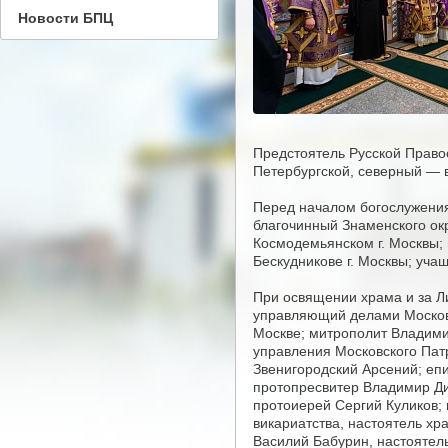
Новости БПЦ
Предстоятель Русской Право
Петербургской, северный — в
Перед началом богослужения
благочинный Знаменского ок
Космодемьянском г. Москвы;
Бескудникове г. Москвы; уч
При освящении храма и за Л
управляющий делами Московс
Москве; митрополит Владими
управления Московского Пат
Звенигородский Арсений; еп
протопресвитер Владимир Див
протоиерей Сергий Куликов; 
викариатства, настоятель хр
Василий Бабурин, настоятель