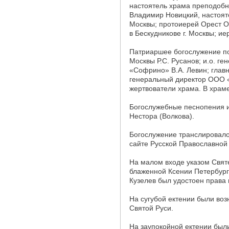
настоятель храма преподобн
Владимир Новицкий, настоят
Москвы; протоиерей Орест О
в Бескудникове г. Москвы; и
Патриаршее богослужение по
Москвы Р.С. Русанов; и.о. г
«Софрино» В.А. Левин; главн
генеральный директор ООО «
жертвователи храма. В храм
Богослужебные песнопения 
Нестора (Волкова).
Богослужение транслировало
сайте Русской Православной
На малом входе указом Свят
блаженной Ксении Петербург
Кузелев был удостоен права 
На сугубой ектении были во
Святой Руси.
На заупокойной ектении был