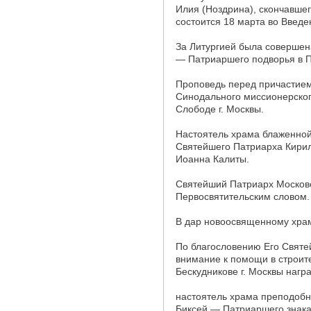
Илия (Ноздрина), скончавшег
состоится 18 марта во Введ
За Литургией была совершен
— Патриаршего подворья в Пе
Проповедь перед причастием
Синодального миссионерског
Слободе г. Москвы.
Настоятель храма блаженной
Святейшего Патриарха Кирил
Иоанна Калиты.
Святейший Патриарх Московс
Первосвятительским словом.
В дар новоосвященному хра
По благословению Его Святе
внимание к помощи в строит
Бескудникове г. Москвы нагр
настоятель храма преподобн
Биксей — Патриаршего знака