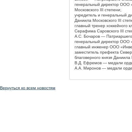
генеральный директор ООО 
Московского III степени;
учредитель и генеральный д
Даниила Московского III степ
главный тренер хоккейного 
Серафима Саровского III сте
А.С. Бочаров — Патриаршего
генеральный директор ООО «
главный инженер ООО «Инвес
заместитель префекта Северн
благоверного князя Даниила 
В.Д. Ефремов — медали орде
А.А. Миронов — медали орде
Вернуться ко всем новостям