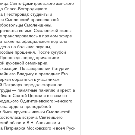
ница Свято-Димитриевского женского
ца Спасо-Богородицкого
 (Нестерова); студенты и
еся Смоленской православной
добровольцы Смоленщины,
тричества во имя Смоленской иконы
ие транслировалось в прямом эфире
 а также на официальном портале
едена на большие экраны,
особые прошения. После сугубой
 Проповедь перед причастием
ой духовной семинарии,
ехизации. По завершении Литургии
тейшего Владыку и преподнес Его
еркви обратился к участникам
ий Патриарх передал старинное
труды — памятные панагию и крест, а
благо Святой Церкви и в связи со
одицкого Одигитриевского женского
оена ордена преподобной
м были вручены иконки Смоленской
остоялась встреча Святейшего
ской области В.Н. Анохиным и
 Патриарха Московского и всея Руси