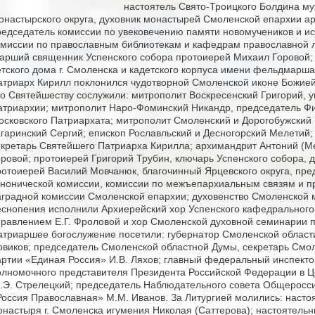
настоятель Свято-Троицкого Болдина му
онастырского округа, духовник монастырей Смоленской епархии а
редседатель комиссии по увековечению памяти новомучеников и ис
омиссии по православным библиотекам и кафедрам православной 
тарший священник Успенского собора протоиерей Михаил Горовой;
етского дома г. Смоленска и кадетского корпуса имени фельдмарш
атриарх Кирилл поклонился чудотворной Смоленской иконе Божией
го Святейшеству сослужили: митрополит Воскресенский Григорий,
атриархии; митрополит Наро-Фоминский Никандр, председатель Ф
осковского Патриархата; митрополит Смоленский и Дорогобужский 
агаринский Сергий; епископ Рославльский и Десногорский Мелетий;
екретарь Святейшего Патриарха Кирилла; архимандрит Антоний (М
оровой; протоиерей Григорий Трубин, ключарь Успенского собора, 
ротоиерей Василий Мовчанюк, благочинный Ярцевского округа, пре
анонической комиссии, комиссии по межъепархиальным связям и п
аградной комиссии Смоленской епархии; духовенство Смоленской 
еснопения исполнили Архиерейский хор Успенского кафедрального 
правлением Е.Г. Фроловой и хор Смоленской духовной семинарии п
атриаршее богослужение посетили: губернатор Смоленской области 
овиков; председатель Смоленской областной Думы, секретарь Смо
артии «Единая Россия» И.В. Ляхов; главный федеральный инспекто
олномочного представителя Президента Российской Федерации в 
.Э. Стрелецкий; председатель Наблюдательного совета Общеросс
Россия Православная» М.М. Иванов. За Литургией молились: насто
онастыря г. Смоленска игумения Николая (Саттерова); настоятельн