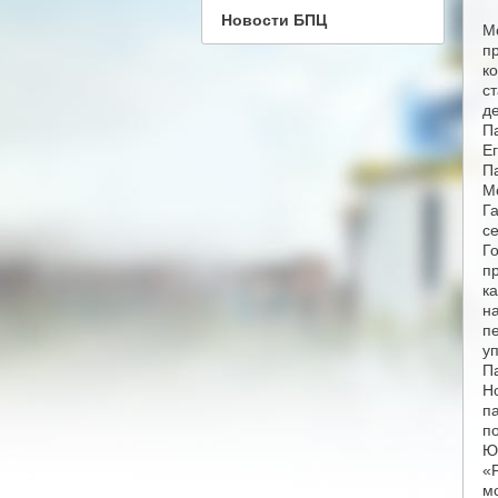
Новости БПЦ
М
п
к
с
д
П
Е
П
М
Г
с
Г
п
к
н
п
у
П
Н
п
п
Ю
«
м