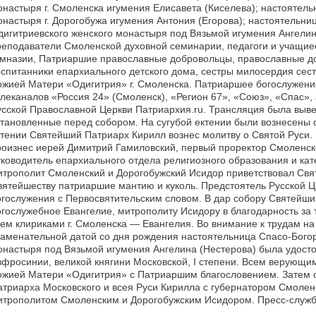
онастыря г. Смоленска игумения Елисавета (Киселева); настоятель
онастыря г. Дорогобужа игумения Антония (Егорова); настоятельни
дигитриевского женского монастыря под Вязьмой игумения Ангелина
реподаватели Смоленской духовной семинарии, педагоги и учащи
имназии, Патриаршие православные добровольцы, православные 
оспитанники епархиального детского дома, сестры милосердия сес
ожией Матери «Одигитрия» г. Смоленска. Патриаршее богослужен
елеканалов «Россия 24» (Смоленск), «Регион 67», «Союз», «Спас»,
усской Православной Церкви Патриархия.ru. Трансляция была выв
становленные перед собором. На сугубой ектении были вознесены 
ктении Святейший Патриарх Кирилл вознес молитву о Святой Руси.
роизнес иерей Димитрий Гамиловский, первый проректор Смоленск
уководитель епархиального отдела религиозного образования и кат
итрополит Смоленский и Дорогобужский Исидор приветствовал Свя
вятейшеству патриаршие мантию и куколь. Предстоятель Русской Ц
огослужения с Первосвятительским словом. В дар собору Святейш
огослужебное Евангелие, митрополиту Исидору в благодарность за 
сем клириками г. Смоленска — Евангелия. Во внимание к трудам на 
наменательной датой со дня рождения настоятельница Спасо-Богор
онастыря под Вязьмой игумения Ангелина (Нестерова) была удост
вфросинии, великой княгини Московской, I степени. Всем верующи
ожией Матери «Одигитрия» с Патриаршим благословением. Затем с
атриарха Московского и всея Руси Кирилла с губернатором Смолен
итрополитом Смоленским и Дорогобужским Исидором. Пресс-служба