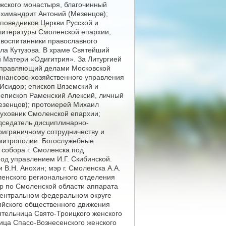
жского монастыря, благочинный
рхимандрит Антоний (Мезенцов);
поведников Церкви Русской и
литературы Смоленской епархии,
 воспитанники православного
ала Кутузова. В храме Святейший
 Матери «Одигитрия». За Литургией
 управляющий делами Московской
инансово-хозяйственного управления
Исидор; епископ Вяземский и
 епископ Раменский Алексий, личный
езенцов); протоиерей Михаил
духовник Смоленской епархии;
дседатель дисциплинарно-
риграничному сотрудничеству и
митрополии. Богослужебные
собора г. Смоленска под
од управлением И.Г. Скибинской.
В.Н. Анохин; мэр г. Смоленска А.А.
ленского регионального отделения
р по Смоленской области аппарата
Центральном федеральном округе
ийского общественного движения
ятельница Свято-Троицкого женского
ица Спасо-Вознесенского женского