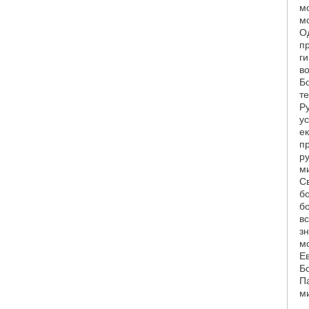
м
м
О
п
г
в
Б
т
Р
у
е
п
р
м
С
б
б
в
з
м
Е
Б
П
м