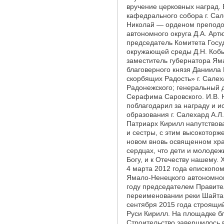
вручение церковных наград.
кафедрального собора г. Са
Николай — орденом преподоб
автономного округа Д.А. Арт
председатель Комитета Госу
окружающей среды Д.Н. Кобы
заместитель губернатора Ям
благоверного князя Даниила 
скорбящих Радость» г. Сале
Радонежского; генеральный 
Серафима Саровского. И.В. Н
поблагодарил за награду и 
образования г. Салехард А.
Патриарх Кирилл напутствова
и сестры, с этим высокоторж
новом вновь освященном храм
сердцах, что дети и молодеж
Богу, и к Отечеству нашему.
4 марта 2012 года епископо
Ямало-Ненецкого автономного
году председателем Правит
переименовании реки Шайтан
сентября 2015 года строящи
Руси Кирилл. На площадке б
Строительство завершилось 