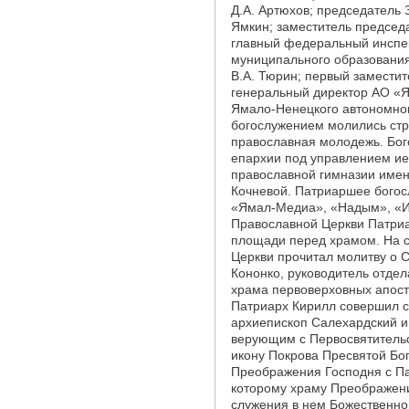
Д.А. Артюхов; председатель
Ямкин; заместитель председ
главный федеральный инспек
муниципального образования
В.А. Тюрин; первый заместит
генеральный директор АО «Я
Ямало-Ненецкого автономног
богослужением молились стр
православная молодежь. Бо
епархии под управлением ие
православной гимназии имен
Кочневой. Патриаршее богос
«Ямал-Медиа», «Надым», «Им
Православной Церкви Патриа
площади перед храмом. На с
Церкви прочитал молитву о 
Кононко, руководитель отдел
храма первоверховных апост
Патриарх Кирилл совершил с
архиепископ Салехардский и
верующим с Первосвятитель
икону Покрова Пресвятой Бо
Преображения Господня с Па
которому храму Преображени
служения в нем Божественно