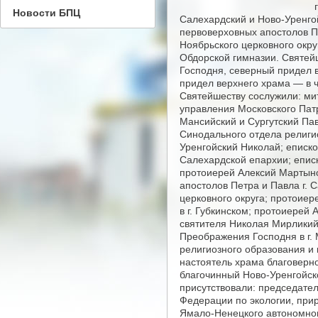
Новости БПЦ
Салехардский и Ново-Уренго
первоверховных апостолов П
Ноябрьского церковного окр
Обдорской гимназии. Святей
Господня, северный придел 
придел верхнего храма — в ч
Святейшеству сослужили: ми
управления Московского Пат
Мансийский и Сургутский Пав
Синодального отдела религи
Уренгойский Николай; еписк
Салехардской епархии; епис
протоиерей Алексий Мартыно
апостолов Петра и Павла г. 
церковного округа; протоие
в г. Губкинском; протоиерей
святителя Николая Мирликийс
Преображения Господня в г.
религиозного образования и
настоятель храма благоверно
благочинный Ново-Уренгойско
присутствовали: председате
Федерации по экологии, при
Ямало-Ненецкого автономного