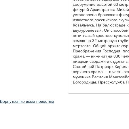
сооружение высотой 63 метр
фигурой Архистратига Михаи
установлена бронзовая фигу
известного российского ску
Ковальчука. На балюстраде 
двухуровневый. Он способен
пятиглавый крестово-купольн
землю на 32-метровую глубин
мерзлоте. Общий архитектур
Преображения Господня, площ
храма — нижний (на 830 чело
низкими сводами и отдельны
Святейший Патриарх Кирилл 
верхнего храма — в честь в
мученика Василия Мангазейс
Богородицы. Пресс-служба П
Вернуться ко всем новостям