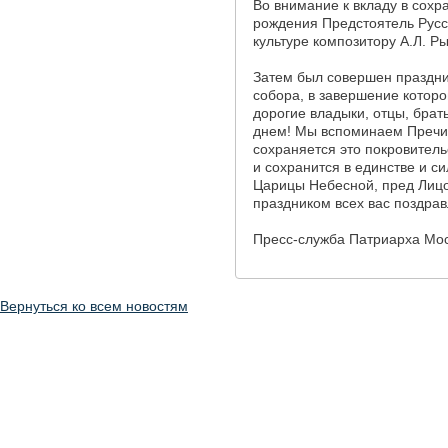
Во внимание к вкладу в сохр
рождения Предстоятель Русс
культуре композитору А.Л. Р
Затем был совершен праздни
собора, в завершение котор
дорогие владыки, отцы, брат
днем! Мы вспоминаем Пречис
сохраняется это покровитель
и сохранится в единстве и 
Царицы Небесной, пред Лицо
праздником всех вас поздра
Пресс-служба Патриарха Мос
Вернуться ко всем новостям