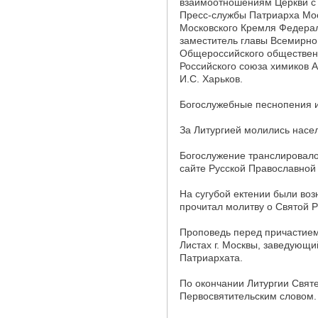
взаимоотношениям Церкви с
Пресс-службы Патриарха Моск
Московского Кремля Федерал
заместитель главы Всемирно
Общероссийского общественн
Российского союза химиков А
И.С. Харьков.
Богослужебные песнопения 
За Литургией молились насе
Богослужение транслировало
сайте Русской Православной
На сугубой ектении были во
прочитал молитву о Святой Р
Проповедь перед причастием
Листах г. Москвы, заведующ
Патриархата.
По окончании Литургии Свят
Первосвятительским словом.