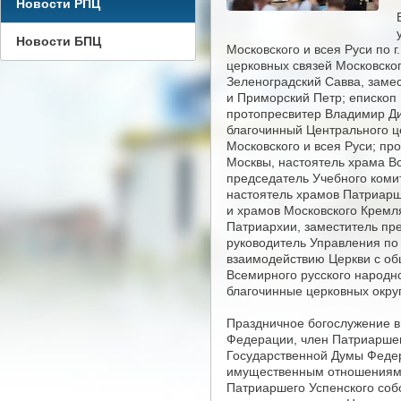
Новости РПЦ
Новости БПЦ
Московского и всея Руси по 
церковных связей Московско
Зеленоградский Савва, заме
и Приморский Петр; епископ
протопресвитер Владимир Див
благочинный Центрального ц
Московского и всея Руси; пр
Москвы, настоятель храма В
председатель Учебного коми
настоятель храмов Патриарш
и храмов Московского Кремл
Патриархии, заместитель пр
руководитель Управления по
взаимодействию Церкви с об
Всемирного русского народн
благочинные церковных округ
Праздничное богослужение в
Федерации, член Патриаршего
Государственной Думы Федер
имущественным отношениям С
Патриаршего Успенского соб